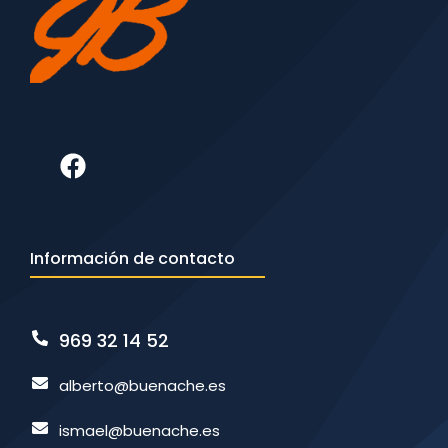
Información de contacto
969 32 14 52
alberto@buenache.es
ismael@buenache.es